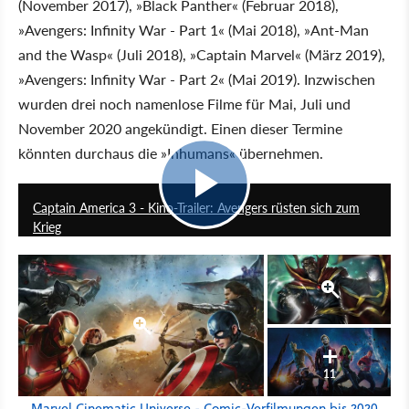
(November 2017), »Black Panther« (Februar 2018),
»Avengers: Infinity War - Part 1« (Mai 2018), »Ant-Man
and the Wasp« (Juli 2018), »Captain Marvel« (März 2019),
»Avengers: Infinity War - Part 2« (Mai 2019). Inzwischen
wurden drei noch namenlose Filme für Mai, Juli und
November 2020 angekündigt. Einen dieser Termine
könnten durchaus die »Inhumans« übernehmen.
1:00
Captain America 3 - Kino-Trailer: Avengers rüsten sich zum
Krieg
11
Marvel Cinematic Universe - Comic-Verfilmungen bis 2020