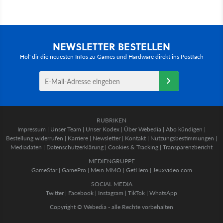
NEWSLETTER BESTELLEN
Hol' dir die neuesten Infos zu Games und Hardware direkt ins Postfach
RUBRIKEN
Impressum
|
Unser Team
|
Unser Kodex
|
Über Webedia
|
Abo kündigen
|
Bestellung widerrufen
|
Karriere
|
Newsletter
|
Kontakt
|
Nutzungsbestimmungen
|
Mediadaten
|
Datenschutzerklärung
|
Cookies & Tracking
|
Transparenzbericht
MEDIENGRUPPE
GameStar
|
GamePro
|
Mein MMO
|
GetHero
|
Jeuxvideo.com
SOCIAL MEDIA
Twitter
|
Facebook
|
Instagram
|
TikTok
|
WhatsApp
Copyright © Webedia - alle Rechte vorbehalten