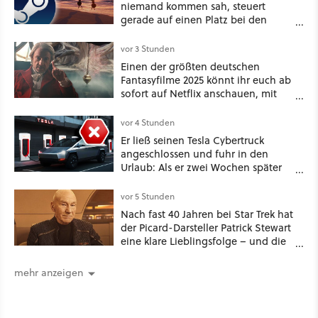
niemand kommen sah, steuert
gerade auf einen Platz bei den
Game Awards zu
vor 3 Stunden
Einen der größten deutschen
Fantasyfilme 2025 könnt ihr euch ab
sofort auf Netflix anschauen, mit
dabei: ein Star aus Der Hobbit
vor 4 Stunden
Er ließ seinen Tesla Cybertruck
angeschlossen und fuhr in den
Urlaub: Als er zwei Wochen später
zurückkam, sprang der Truck nicht
mehr an [Best of GameStar]
vor 5 Stunden
Nach fast 40 Jahren bei Star Trek hat
der Picard-Darsteller Patrick Stewart
eine klare Lieblingsfolge – und die
ist Familiensache
mehr anzeigen