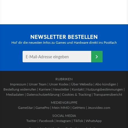
NEWSLETTER BESTELLEN
Hol' dir die neuesten Infos zu Games und Hardware direkt ins Postfach
RUBRIKEN
Impressum
|
Unser Team
|
Unser Kodex
|
Über Webedia
|
Abo kündigen
|
Bestellung widerrufen
|
Karriere
|
Newsletter
|
Kontakt
|
Nutzungsbestimmungen
|
Mediadaten
|
Datenschutzerklärung
|
Cookies & Tracking
|
Transparenzbericht
MEDIENGRUPPE
GameStar
|
GamePro
|
Mein MMO
|
GetHero
|
Jeuxvideo.com
SOCIAL MEDIA
Twitter
|
Facebook
|
Instagram
|
TikTok
|
WhatsApp