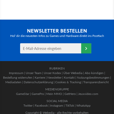
NEWSLETTER BESTELLEN
Hol' dir die neuesten Infos zu Games und Hardware direkt ins Postfach
RUBRIKEN
Impressum
|
Unser Team
|
Unser Kodex
|
Über Webedia
|
Abo kündigen
|
Bestellung widerrufen
|
Karriere
|
Newsletter
|
Kontakt
|
Nutzungsbestimmungen
|
Mediadaten
|
Datenschutzerklärung
|
Cookies & Tracking
|
Transparenzbericht
MEDIENGRUPPE
GameStar
|
GamePro
|
Mein MMO
|
GetHero
|
Jeuxvideo.com
SOCIAL MEDIA
Twitter
|
Facebook
|
Instagram
|
TikTok
|
WhatsApp
Copyright © Webedia - alle Rechte vorbehalten