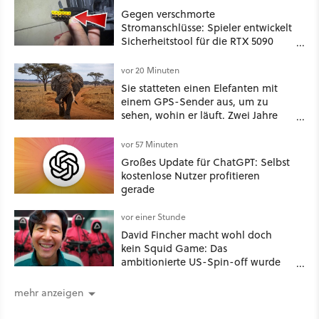
Gegen verschmorte
Stromanschlüsse: Spieler entwickelt
Sicherheitstool für die RTX 5090
und stellt es kostenlos zur
Verfügung
vor 20 Minuten
Sie statteten einen Elefanten mit
einem GPS-Sender aus, um zu
sehen, wohin er läuft. Zwei Jahre
später hatte er eine Karte
gezeichnet, die die Menschen für
vor 57 Minuten
längst gelöscht hielten
Großes Update für ChatGPT: Selbst
kostenlose Nutzer profitieren
gerade
vor einer Stunde
David Fincher macht wohl doch
kein Squid Game: Das
ambitionierte US-Spin-off wurde
angeblich abgesägt
mehr anzeigen