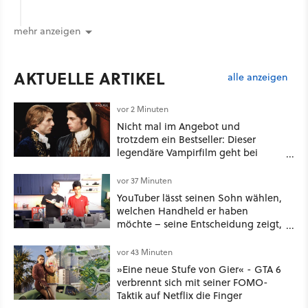
mehr anzeigen
AKTUELLE ARTIKEL
alle anzeigen
vor 2 Minuten
Nicht mal im Angebot und
trotzdem ein Bestseller: Dieser
legendäre Vampirfilm geht bei
Amazon gerade durch die Decke!
vor 37 Minuten
YouTuber lässt seinen Sohn wählen,
welchen Handheld er haben
möchte – seine Entscheidung zeigt,
dass Hardware oft nicht das
Wichtigste ist [Best of GameStar]
vor 43 Minuten
»Eine neue Stufe von Gier« - GTA 6
verbrennt sich mit seiner FOMO-
Taktik auf Netflix die Finger