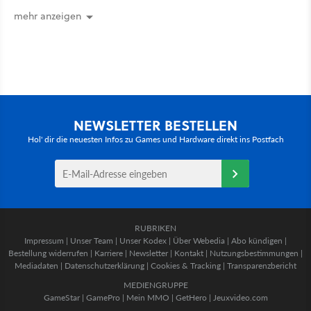
mehr anzeigen
NEWSLETTER BESTELLEN
Hol' dir die neuesten Infos zu Games und Hardware direkt ins Postfach
RUBRIKEN
Impressum
|
Unser Team
|
Unser Kodex
|
Über Webedia
|
Abo kündigen
|
Bestellung widerrufen
|
Karriere
|
Newsletter
|
Kontakt
|
Nutzungsbestimmungen
|
Mediadaten
|
Datenschutzerklärung
|
Cookies & Tracking
|
Transparenzbericht
MEDIENGRUPPE
GameStar
|
GamePro
|
Mein MMO
|
GetHero
|
Jeuxvideo.com