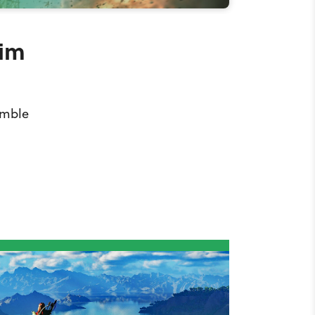
 im
umble