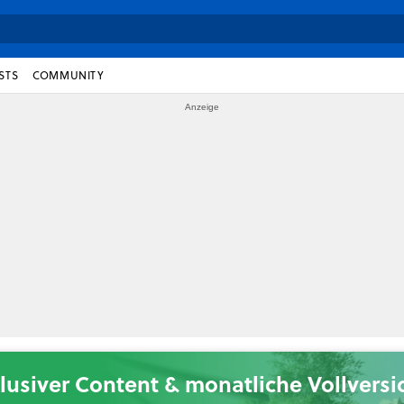
STS
COMMUNITY
lusiver Content & monatliche Vollvers