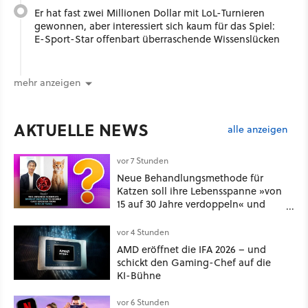
Er hat fast zwei Millionen Dollar mit LoL-Turnieren
gewonnen, aber interessiert sich kaum für das Spiel:
E-Sport-Star offenbart überraschende Wissenslücken
mehr anzeigen
AKTUELLE NEWS
alle anzeigen
vor 7 Stunden
Neue Behandlungsmethode für
Katzen soll ihre Lebensspanne »von
15 auf 30 Jahre verdoppeln« und
über 1.200 Kommentare setzen sich
kritisch damit auseinander
vor 4 Stunden
AMD eröffnet die IFA 2026 – und
schickt den Gaming-Chef auf die
KI-Bühne
vor 6 Stunden