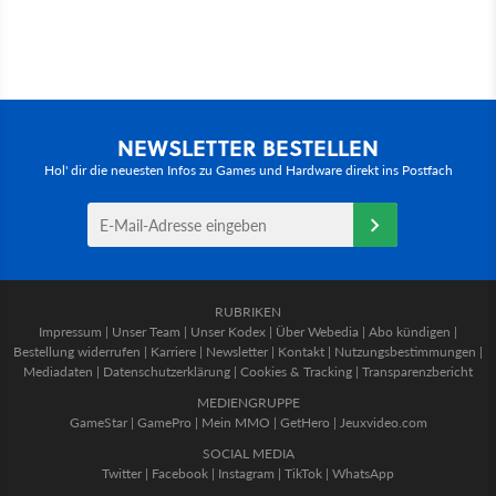
NEWSLETTER BESTELLEN
Hol' dir die neuesten Infos zu Games und Hardware direkt ins Postfach
RUBRIKEN
Impressum
|
Unser Team
|
Unser Kodex
|
Über Webedia
|
Abo kündigen
|
Bestellung widerrufen
|
Karriere
|
Newsletter
|
Kontakt
|
Nutzungsbestimmungen
|
Mediadaten
|
Datenschutzerklärung
|
Cookies & Tracking
|
Transparenzbericht
MEDIENGRUPPE
GameStar
|
GamePro
|
Mein MMO
|
GetHero
|
Jeuxvideo.com
SOCIAL MEDIA
Twitter
|
Facebook
|
Instagram
|
TikTok
|
WhatsApp