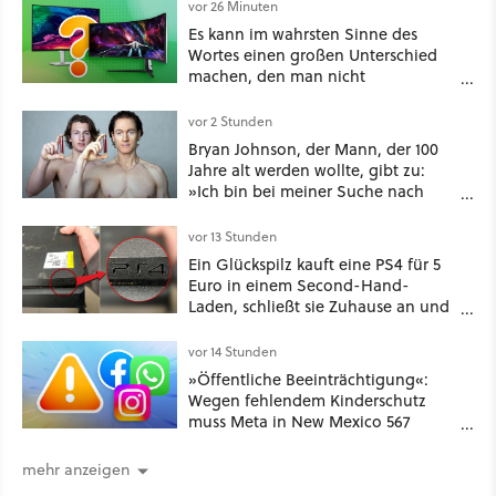
vor 26 Minuten
Es kann im wahrsten Sinne des
Wortes einen großen Unterschied
machen, den man nicht
unterschätzen sollte: Mit welchem
Seitenverhältnis seid ihr unterwegs?
vor 2 Stunden
Bryan Johnson, der Mann, der 100
Jahre alt werden wollte, gibt zu:
»Ich bin bei meiner Suche nach
Langlebigkeit zu weit gegangen«
vor 13 Stunden
Ein Glückspilz kauft eine PS4 für 5
Euro in einem Second-Hand-
Laden, schließt sie Zuhause an und
schon hat er seine erste
funktionierende PlayStation [Best of
vor 14 Stunden
GameStar]
»Öffentliche Beeinträchtigung«:
Wegen fehlendem Kinderschutz
muss Meta in New Mexico 567
Millionen US-Dollar zahlen
mehr anzeigen