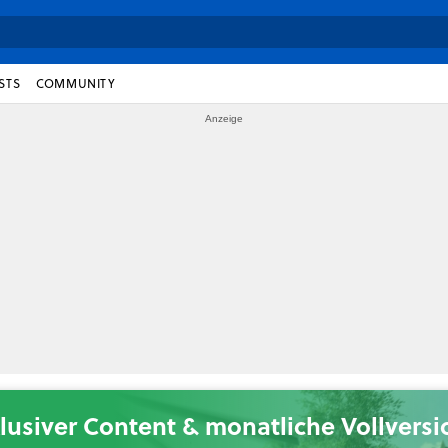
STS
COMMUNITY
lusiver Content & monatliche Vollvers