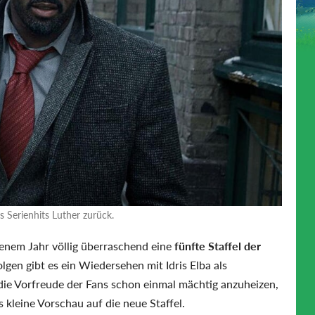
es Serienhits Luther zurück.
enem Jahr völlig überraschend eine
fünfte Staffel der
lgen gibt es ein Wiedersehen mit Idris Elba als
die Vorfreude der Fans schon einmal mächtig anzuheizen,
s kleine Vorschau auf die neue Staffel.