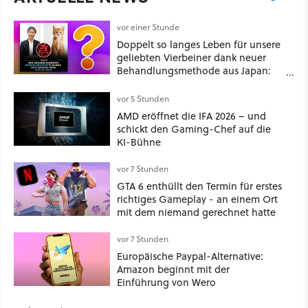
vor einer Stunde
Doppelt so langes Leben für unsere
geliebten Vierbeiner dank neuer
Behandlungsmethode aus Japan:
Der Blick auf über 1.200
Kommentare zeigt, dass es nicht so
vor 5 Stunden
einfach ist
AMD eröffnet die IFA 2026 – und
schickt den Gaming-Chef auf die
KI-Bühne
vor 7 Stunden
GTA 6 enthüllt den Termin für erstes
richtiges Gameplay - an einem Ort
mit dem niemand gerechnet hatte
vor 7 Stunden
Europäische Paypal-Alternative:
Amazon beginnt mit der
Einführung von Wero