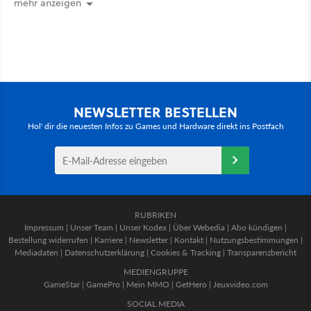
mehr anzeigen
NEWSLETTER BESTELLEN
Hol' dir die neuesten Infos zu Games und Hardware direkt ins Postfach
RUBRIKEN
Impressum
|
Unser Team
|
Unser Kodex
|
Über Webedia
|
Abo kündigen
|
Bestellung widerrufen
|
Karriere
|
Newsletter
|
Kontakt
|
Nutzungsbestimmungen
|
Mediadaten
|
Datenschutzerklärung
|
Cookies & Tracking
|
Transparenzbericht
MEDIENGRUPPE
GameStar
|
GamePro
|
Mein MMO
|
GetHero
|
Jeuxvideo.com
SOCIAL MEDIA