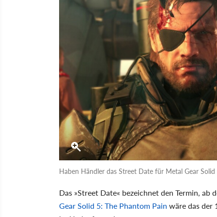
Haben Händler das Street Date für Metal Gear Solid
Das »Street Date« bezeichnet den Termin, ab d
Gear Solid 5: The Phantom Pain
wäre das der 