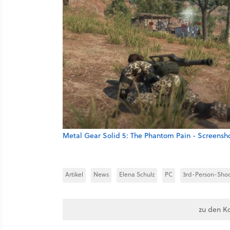
Metal Gear Solid 5: The Phantom Pain - Screensh
Artikel
News
Elena Schulz
PC
3rd-Person-Shoo
zu den K