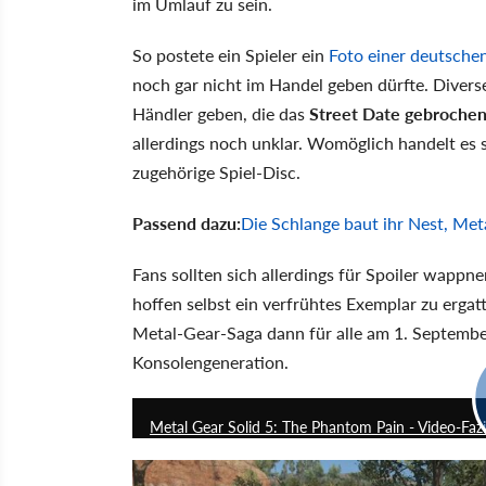
im Umlauf zu sein.
So postete ein Spieler ein
Foto einer deutsche
noch gar nicht im Handel geben dürfte. Divers
Händler geben, die das
Street Date gebroche
allerdings noch unklar. Womöglich handelt es
zugehörige Spiel-Disc.
Passend dazu:
Die Schlange baut ihr Nest, Met
Fans sollten sich allerdings für Spoiler wappn
hoffen selbst ein verfrühtes Exemplar zu ergat
Metal-Gear-Saga dann für alle am 1. Septembe
Konsolengeneration.
Metal Gear Solid 5: The Phantom Pain - Video-Faz