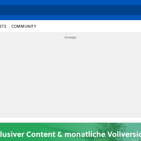
STS
COMMUNITY
lusiver Content & monatliche Vollvers