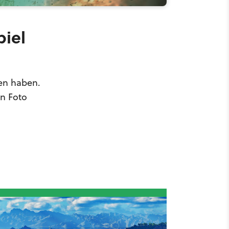
piel
hen haben.
in Foto