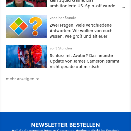
kein Squid Game: Das
ambitionierte US-Spin-off wurde
angeblich abgesägt
vor einer Stunde
Zwei Fragen, viele verschiedene
Antworten: Wir wollen von euch
wissen, wie groß und alt euer
Windows ist
vor 3 Stunden
Schluss mit Avatar? Das neueste
Update von James Cameron stimmt
nicht gerade optimistisch
mehr anzeigen
NEWSLETTER BESTELLEN
Hol' dir die neuesten Infos zu Games und Hardware direkt ins Postfach