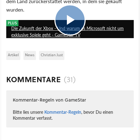
dem Land zurückerstattet werden, in dem sie gekauft
wurden.
17:06
PLUS
Die Zukunft der Xbox - Und warum es Microsoft nicht um
exklusive Spiele geht - GameStar TV
Artikel
News
Christian Just
KOMMENTARE
(31)
Kommentar-Regeln von GameStar
Bitte lies unsere
Kommentar-Regeln
, bevor Du einen
Kommentar verfasst.