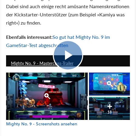
Dabei sind auch einige recht amüsante Namenskreationen
der Kickstarter-Unterstützer (zum Beispiel »Kamiya was
right«) zu finden.
Ebenfalls interessant:
So gut hat Mighty No. 9 im
GameStar-Test abgeschnitten
1:25
Mighty No. 9 - Masterclass-Trailer
18
Mighty No. 9 - Screenshots ansehen