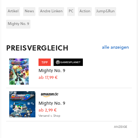
Artikel
News
Andre Linken
PC
Action
Jump&Run
Mighty No. 9
PREISVERGLEICH
alle anzeigen
TIPP
Mighty No. 9
ab 17,99 €
Mighty No. 9
ab 2,99 €
Versand s. Shop
ANZEIGE