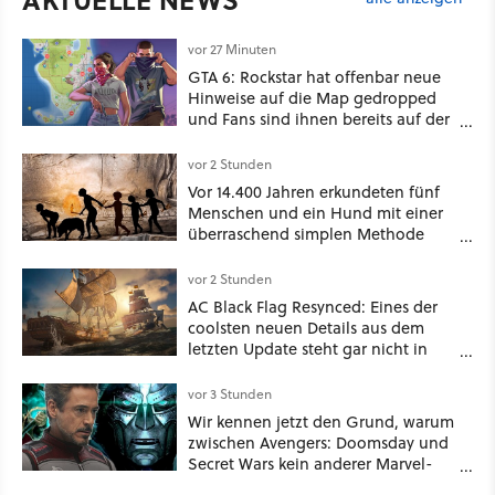
vor 27 Minuten
GTA 6: Rockstar hat offenbar neue
Hinweise auf die Map gedropped
und Fans sind ihnen bereits auf der
Schliche
vor 2 Stunden
Vor 14.400 Jahren erkundeten fünf
Menschen und ein Hund mit einer
überraschend simplen Methode
eine tiefe Höhle und hinterließen
Spuren für die Ewigkeit
vor 2 Stunden
AC Black Flag Resynced: Eines der
coolsten neuen Details aus dem
letzten Update steht gar nicht in
den Patch Notes
vor 3 Stunden
Wir kennen jetzt den Grund, warum
zwischen Avengers: Doomsday und
Secret Wars kein anderer Marvel-
Film erscheint