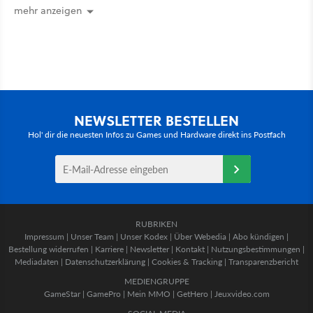
mehr anzeigen
NEWSLETTER BESTELLEN
Hol' dir die neuesten Infos zu Games und Hardware direkt ins Postfach
RUBRIKEN
Impressum
|
Unser Team
|
Unser Kodex
|
Über Webedia
|
Abo kündigen
|
Bestellung widerrufen
|
Karriere
|
Newsletter
|
Kontakt
|
Nutzungsbestimmungen
|
Mediadaten
|
Datenschutzerklärung
|
Cookies & Tracking
|
Transparenzbericht
MEDIENGRUPPE
GameStar
|
GamePro
|
Mein MMO
|
GetHero
|
Jeuxvideo.com