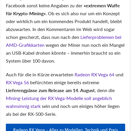
Facebook sonst keine Angaben zu der
»extremen Waffe
für Krypto-Mining«
. Ob es sich also nur um ein Konzept
oder wirklich um ein kommendes Produkt handelt, bleibt
abzuwarten. In den Kommentaren im Web wird sogar
schon gescherzt, dass nun nach den
Lieferproblemen bei
AMD-Grafikkarten
wegen der Miner nun noch ein Mangel
an USB-Kabel drohen könnte – immerhin braucht so ein
System über 100 davon.
Auch für die in Kürze erwarteten
Radeon RX Vega 64
und
RX Vega 56
befürchten einige bereits extreme
Lieferengpässe zum Release am 14. August
, denn die
Mining-Leistung der RX Vega-Modelle soll angeblich
wahnsinnig stark
sein und noch um einiges höher liegen
als bei der RX-500-Serie.
Radeon RX Vega - Alles zu Modellen, Technik und Preis