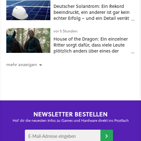
Deutscher Solarstrom: Ein Rekord
beeindruckt, ein anderer ist gar kein
echter Erfolg – und ein Detail verrät
mehr über die Energiewende als
jede Zahl
vor 5 Stunden
House of the Dragon: Ein einzelner
Ritter sorgt dafür, dass viele Leute
plötzlich anders über eines der
umstrittensten Häuser von Game of
Thrones denken
mehr anzeigen
NEWSLETTER BESTELLEN
Hol' dir die neuesten Infos zu Games und Hardware direkt ins Postfach