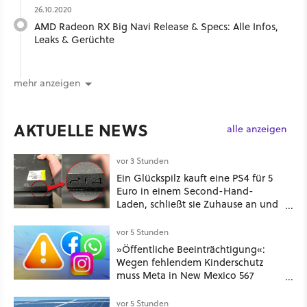
26.10.2020
AMD Radeon RX Big Navi Release & Specs: Alle Infos,
Leaks & Gerüchte
mehr anzeigen
AKTUELLE NEWS
alle anzeigen
vor 3 Stunden
Ein Glückspilz kauft eine PS4 für 5
Euro in einem Second-Hand-
Laden, schließt sie Zuhause an und
schon hat er seine erste
funktionierende PlayStation [Best of
vor 5 Stunden
GameStar]
»Öffentliche Beeinträchtigung«:
Wegen fehlendem Kinderschutz
muss Meta in New Mexico 567
Millionen US-Dollar zahlen
vor 5 Stunden