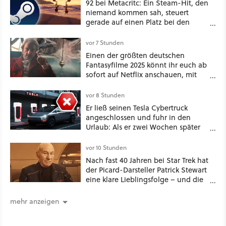
92 bei Metacritc: Ein Steam-Hit, den
niemand kommen sah, steuert
gerade auf einen Platz bei den
Game Awards zu
vor 7 Stunden
Einen der größten deutschen
Fantasyfilme 2025 könnt ihr euch ab
sofort auf Netflix anschauen, mit
dabei: ein Star aus Der Hobbit
vor 8 Stunden
Er ließ seinen Tesla Cybertruck
angeschlossen und fuhr in den
Urlaub: Als er zwei Wochen später
zurückkam, sprang der Truck nicht
mehr an [Best of GameStar]
vor 10 Stunden
Nach fast 40 Jahren bei Star Trek hat
der Picard-Darsteller Patrick Stewart
eine klare Lieblingsfolge – und die
ist Familiensache
mehr anzeigen