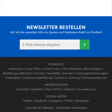
NEWSLETTER BESTELLEN
Hol' dir die neuesten Infos zu Games und Hardware direkt ins Postfach
RUBRIKEN
Impressum
|
Unser Team
|
Unser Kodex
|
Über Webedia
|
Abo kündigen
|
Bestellung widerrufen
|
Karriere
|
Newsletter
|
Kontakt
|
Nutzungsbestimmungen
|
Mediadaten
|
Datenschutzerklärung
|
Cookies & Tracking
|
Transparenzbericht
MEDIENGRUPPE
GameStar
|
GamePro
|
Mein MMO
|
GetHero
|
Jeuxvideo.com
SOCIAL MEDIA
Twitter
|
Facebook
|
Instagram
|
TikTok
|
WhatsApp
Copyright © Webedia - alle Rechte vorbehalten