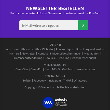
NEWSLETTER BESTELLEN
Hol' dir die neuesten Infos zu Games und Hardware direkt ins Postfach
RUBRIKEN
Impressum
|
Über uns
|
Über Webedia
|
Abo kündigen
|
Bestellung widerrufen
|
Karriere
|
Newsletter
|
Kontakt
|
Nutzungsbestimmungen
|
Mediadaten
|
Datenschutzerklärung
|
Cookies & Tracking
|
Transparenzbericht
MEDIENGRUPPE
GameStar
|
GamePro
|
Mein MMO
|
GetHero
|
Jeuxvideo.com
SOCIAL MEDIA
Twitter
|
Facebook
|
Instagram
|
TikTok
|
WhatsApp
Copyright © Webedia - alle Rechte vorbehalten