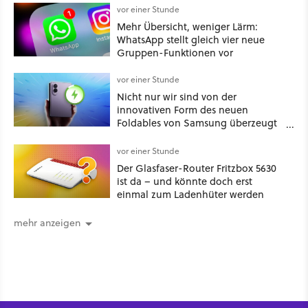
vor einer Stunde
Mehr Übersicht, weniger Lärm:
WhatsApp stellt gleich vier neue
Gruppen-Funktionen vor
vor einer Stunde
Nicht nur wir sind von der
innovativen Form des neuen
Foldables von Samsung überzeugt
– das Handy stellt gerade auch
neue Vorbesteller-Rekorde auf
vor einer Stunde
Der Glasfaser-Router Fritzbox 5630
ist da – und könnte doch erst
einmal zum Ladenhüter werden
mehr anzeigen