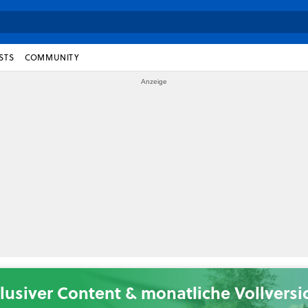
STS
COMMUNITY
lusiver Content & monatliche Vollvers