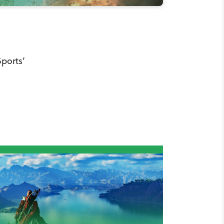
n
ports’