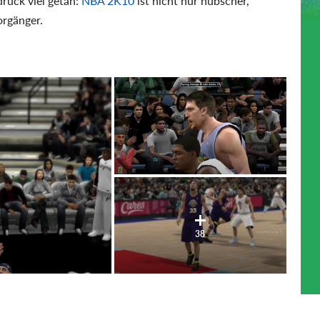
ruck viel getan:
NBA 2K10
ist nicht nur hübscher,
orgänger.
38