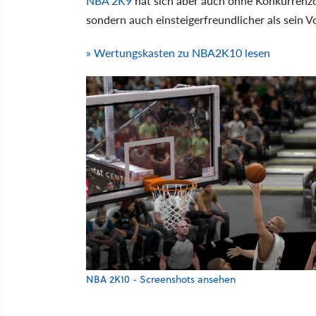
NBA 2K9
hat sich aber auch ohne Konkurrenzd
sondern auch einsteigerfreundlicher als sein V
» Wertungskasten zu NBA2K10 lesen
NBA 2K10 - Screenshots ansehen