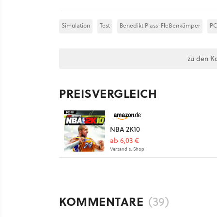
Simulation
Test
Benedikt Plass-Fleßenkämper
PC
zu den K
PREISVERGLEICH
NBA 2K10
ab 6,03 €
Versand s. Shop
KOMMENTARE
(39)