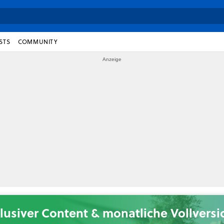
STS
COMMUNITY
lusiver Content & monatliche Vollvers