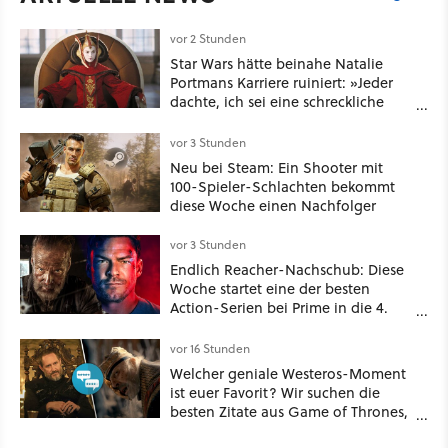
vor 2 Stunden
Star Wars hätte beinahe Natalie
Portmans Karriere ruiniert: »Jeder
dachte, ich sei eine schreckliche
Schauspielerin«
vor 3 Stunden
Neu bei Steam: Ein Shooter mit
100-Spieler-Schlachten bekommt
diese Woche einen Nachfolger
vor 3 Stunden
Endlich Reacher-Nachschub: Diese
Woche startet eine der besten
Action-Serien bei Prime in die 4.
Staffel - unsere Streaming-Tipps
vor 16 Stunden
Welcher geniale Westeros-Moment
ist euer Favorit? Wir suchen die
besten Zitate aus Game of Thrones,
House of the Dragon und Knight of