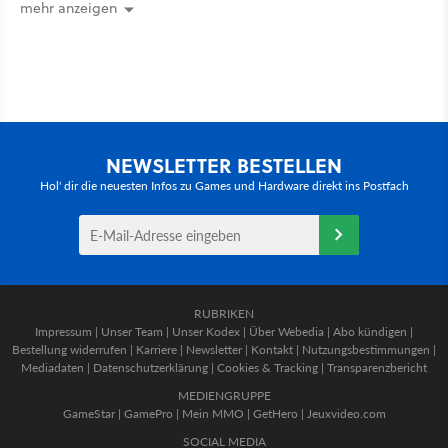
the Seven Kingdoms
mehr anzeigen
NEWSLETTER BESTELLEN
Hol' dir die neuesten Infos zu Games und Hardware direkt ins Postfach
RUBRIKEN
Impressum
|
Unser Team
|
Unser Kodex
|
Über Webedia
|
Abo kündigen
|
Bestellung widerrufen
|
Karriere
|
Newsletter
|
Kontakt
|
Nutzungsbestimmungen
|
Mediadaten
|
Datenschutzerklärung
|
Cookies & Tracking
|
Transparenzbericht
MEDIENGRUPPE
GameStar
|
GamePro
|
Mein MMO
|
GetHero
|
Jeuxvideo.com
SOCIAL MEDIA