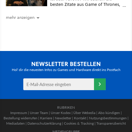
besten Zitate aus Game of Thrones,
House of the Dragon und Knight of
the Seven Kingdoms
mehr anzeigen
NEWSLETTER BESTELLEN
Hol' dir die neuesten Infos zu Games und Hardware direkt ins Postfach
RUBRIKEN
Impressum
|
Unser Team
|
Unser Kodex
|
Über Webedia
|
Abo kündigen
|
Bestellung widerrufen
|
Karriere
|
Newsletter
|
Kontakt
|
Nutzungsbestimmungen
|
Mediadaten
|
Datenschutzerklärung
|
Cookies & Tracking
|
Transparenzbericht
MEDIENGRUPPE