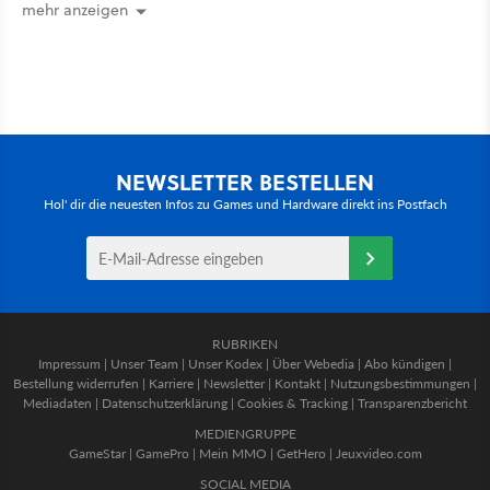
mehr anzeigen
NEWSLETTER BESTELLEN
Hol' dir die neuesten Infos zu Games und Hardware direkt ins Postfach
RUBRIKEN
Impressum
|
Unser Team
|
Unser Kodex
|
Über Webedia
|
Abo kündigen
|
Bestellung widerrufen
|
Karriere
|
Newsletter
|
Kontakt
|
Nutzungsbestimmungen
|
Mediadaten
|
Datenschutzerklärung
|
Cookies & Tracking
|
Transparenzbericht
MEDIENGRUPPE
GameStar
|
GamePro
|
Mein MMO
|
GetHero
|
Jeuxvideo.com
SOCIAL MEDIA