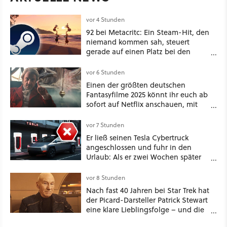
vor 4 Stunden
92 bei Metacritc: Ein Steam-Hit, den
niemand kommen sah, steuert
gerade auf einen Platz bei den
Game Awards zu
vor 6 Stunden
Einen der größten deutschen
Fantasyfilme 2025 könnt ihr euch ab
sofort auf Netflix anschauen, mit
dabei: ein Star aus Der Hobbit
vor 7 Stunden
Er ließ seinen Tesla Cybertruck
angeschlossen und fuhr in den
Urlaub: Als er zwei Wochen später
zurückkam, sprang der Truck nicht
mehr an [Best of GameStar]
vor 8 Stunden
Nach fast 40 Jahren bei Star Trek hat
der Picard-Darsteller Patrick Stewart
eine klare Lieblingsfolge – und die
ist Familiensache