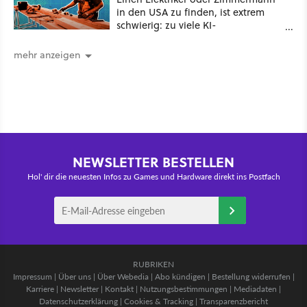
in den USA zu finden, ist extrem
schwierig: zu viele KI-
Rechenzentren
mehr anzeigen
NEWSLETTER BESTELLEN
Hol' dir die neuesten Infos zu Games und Hardware direkt ins Postfach
RUBRIKEN
Impressum
|
Über uns
|
Über Webedia
|
Abo kündigen
|
Bestellung widerrufen
|
Karriere
|
Newsletter
|
Kontakt
|
Nutzungsbestimmungen
|
Mediadaten
|
Datenschutzerklärung
|
Cookies & Tracking
|
Transparenzbericht