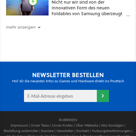
Nicht nur wir sind von der
innovativen Form des neuen
Foldables von Samsung überzeugt
– das Handy stellt gerade auch
neue Vorbesteller-Rekorde auf
mehr anzeigen
NEWSLETTER BESTELLEN
Hol' dir die neuesten Infos zu Games und Hardware direkt ins Postfach
RUBRIKEN
Impressum
|
Unser Team
|
Unser Kodex
|
Über Webedia
|
Abo kündigen
|
Bestellung widerrufen
|
Karriere
|
Newsletter
|
Kontakt
|
Nutzungsbestimmungen
|