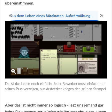
übereinstimmen.
Aus dem Leben eines Bürokraten: Aufwärmübung...
...u
Da ist das Leben noch einfach: Jeder Bewerber muss einfach nur
seinen Pass vorzeigen, nur Arstotzker kriegen den grünen Stempel.
Aber das ist nicht immer so logisch - legt uns jemand gar
keine Dokumente vor, dürfen wir ihn erst abweisen, wenn