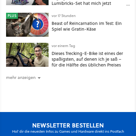
Lumibricks-Set hat mich jetzt
nachhaltig beeindruckt: Game
Stack im Test
PLUS
vor 17 Stunden
Beast of Reincarnation im Test: Ein
Spiel wie Gratin-Käse
vor einem Tag
Dieses Trecking-E-Bike ist eines der
spaßigsten, auf denen ich je saß –
für die Hälfte des üblichen Preises
mehr anzeigen
NEWSLETTER BESTELLEN
Hol' dir die neuesten Infos zu Games und Hardware direkt ins Postfach