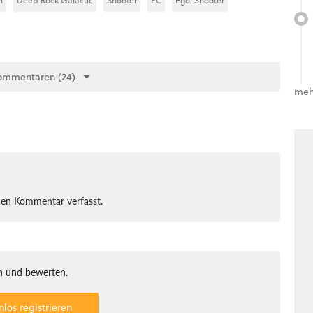
n
Deep Rock Galactic
Shooter
PC
Ego-Shooter
ommentaren (24)
meh
nen Kommentar verfasst.
 und bewerten.
nlos registrieren