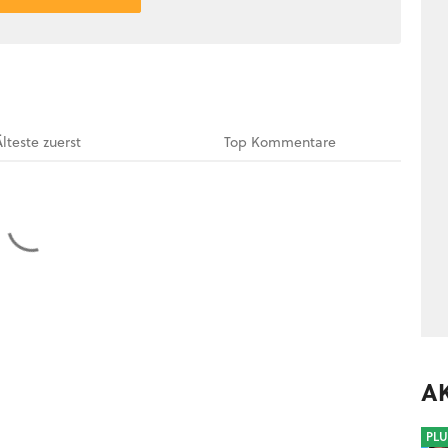
Älteste
zuerst
Top
Kommentare
A
PLU