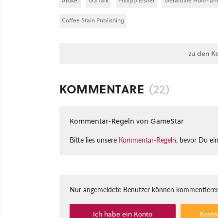
Artikel
GS Talk
Philipp Elsner
Géraldine Hohman
Coffee Stain Publishing
zu den K
KOMMENTARE
(22)
Kommentar-Regeln von GameStar
Bitte lies unsere
Kommentar-Regeln
, bevor Du ei
Nur angemeldete Benutzer können kommentieren
Ich habe ein Konto
Koste