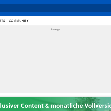
STS
COMMUNITY
lusiver Content & monatliche Vollvers