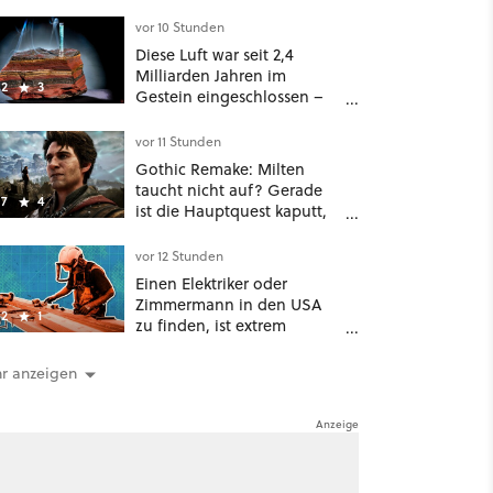
viele Einkäufe nur noch 14
Tage
vor 10 Stunden
Diese Luft war seit 2,4
Milliarden Jahren im
2
3
Gestein eingeschlossen –
jetzt könnt ihr sie atmen
vor 11 Stunden
Gothic Remake: Milten
taucht nicht auf? Gerade
7
4
ist die Hauptquest kaputt,
das könnt ihr tun
vor 12 Stunden
Einen Elektriker oder
Zimmermann in den USA
2
1
zu finden, ist extrem
schwierig: zu viele KI-
Rechenzentren
r anzeigen