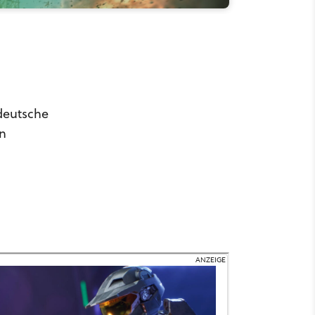
deutsche
en