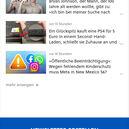
Bryan Johnson, der Mann, der 100
Jahre alt werden wollte, gibt zu:
»Ich bin bei meiner Suche nach
Langlebigkeit zu weit gegangen«
vor 13 Stunden
Ein Glückspilz kauft eine PS4 für 5
Euro in einem Second-Hand-
Laden, schließt sie Zuhause an und
schon hat er seine erste
funktionierende PlayStation [Best of
vor 14 Stunden
GameStar]
»Öffentliche Beeinträchtigung«:
Wegen fehlendem Kinderschutz
muss Meta in New Mexico 567
Millionen US-Dollar zahlen
mehr anzeigen