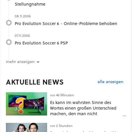
Stellungnahme
08.11.2006
Pro Evolution Soccer 6 - Online-Probleme behoben
07.11.2006
Pro Evolution Soccer 6 PSP
mehr anzeigen
AKTUELLE NEWS
alle anzeigen
vor 46 Minuten
Es kann im wahrsten Sinne des
Wortes einen großen Unterschied
machen, den man nicht
unterschätzen sollte: Mit welchem
Seitenverhältnis seid ihr unterwegs?
vor 2 Stunden