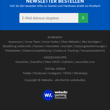
NEWSLETTER BESTELLEN
Hol' dir die neuesten Infos zu Games und Hardware direkt ins Postfach
RUBRIKEN
Impressum
|
Unser Team
|
Unser Kodex
|
Über Webedia
|
Abo kündigen
|
Bestellung widerrufen
|
Karriere
|
Newsletter
|
Kontakt
|
Nutzungsbestimmungen
|
Mediadaten
|
Datenschutzerklärung
|
Cookies & Tracking
|
Transparenzbericht
MEDIENGRUPPE
GameStar
|
GamePro
|
Mein MMO
|
GetHero
|
Jeuxvideo.com
SOCIAL MEDIA
Twitter
|
Facebook
|
Instagram
|
TikTok
|
WhatsApp
Copyright © Webedia - alle Rechte vorbehalten