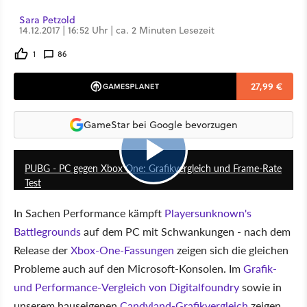
Sara Petzold
14.12.2017 | 16:52 Uhr | ca. 2 Minuten Lesezeit
1
86
27,99 €
GameStar bei Google bevorzugen
3:15
PUBG - PC gegen Xbox One: Grafikvergleich und Frame-Rate
Test
In Sachen Performance kämpft
Playersunknown's
Battlegrounds
auf dem PC mit Schwankungen - nach dem
Release der
Xbox-One-Fassungen
zeigen sich die gleichen
Probleme auch auf den Microsoft-Konsolen. Im
Grafik-
und Performance-Vergleich von Digitalfoundry
sowie in
unserem hauseigenen
Candyland-Grafikvergleich
zeigen