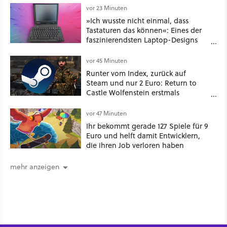
vor 23 Minuten
»Ich wusste nicht einmal, dass
Tastaturen das können«: Eines der
faszinierendsten Laptop-Designs
der 90er geht wieder viral
vor 45 Minuten
Runter vom Index, zurück auf
Steam und nur 2 Euro: Return to
Castle Wolfenstein erstmals
ungeschnitten auf dem deutschen
Markt
vor 47 Minuten
Ihr bekommt gerade 127 Spiele für 9
Euro und helft damit Entwicklern,
die ihren Job verloren haben
mehr anzeigen