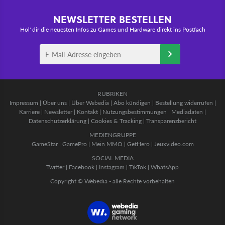
NEWSLETTER BESTELLEN
Hol' dir die neuesten Infos zu Games und Hardware direkt ins Postfach
RUBRIKEN
Impressum
|
Über uns
|
Über Webedia
|
Abo kündigen
|
Bestellung widerrufen
|
Karriere
|
Newsletter
|
Kontakt
|
Nutzungsbestimmungen
|
Mediadaten
|
Datenschutzerklärung
|
Cookies & Tracking
|
Transparenzbericht
MEDIENGRUPPE
GameStar
|
GamePro
|
Mein MMO
|
GetHero
|
Jeuxvideo.com
SOCIAL MEDIA
Twitter
|
Facebook
|
Instagram
|
TikTok
|
WhatsApp
Copyright © Webedia - alle Rechte vorbehalten