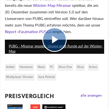
bereits die neue
Wüsten-Map Miramar
spielbar, die am
20. Dezember zusammen mit Version 1.0 auf den
Liveservern von PUBG eintreffen soll. Wer darüber hinaus
mehr zum Thema PUBG erfahren möchte, dem sei unser
Report »Faszination PUBG«
empfohlen.
12:06
PUBG - Miramar gespielt: Unsere erste Runde auf der Wüsten-
Map
Artikel
Hardware
News
PC
Xbox One
Xbox
Action
Multiplayer-Shooter
Sara Petzold
PREISVERGLEICH
alle anzeigen
TIPP