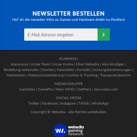
NEWSLETTER BESTELLEN
Hol' dir die neuesten Infos zu Games und Hardware direkt ins Postfach
RUBRIKEN
Impressum
|
Unser Team
|
Unser Kodex
|
Über Webedia
|
Abo kündigen
|
Bestellung widerrufen
|
Karriere
|
Newsletter
|
Kontakt
|
Nutzungsbestimmungen
|
Mediadaten
|
Datenschutzerklärung
|
Cookies & Tracking
|
Transparenzbericht
MEDIENGRUPPE
GameStar
|
GamePro
|
Mein MMO
|
GetHero
|
Jeuxvideo.com
SOCIAL MEDIA
Twitter
|
Facebook
|
Instagram
|
TikTok
|
WhatsApp
Copyright © Webedia - alle Rechte vorbehalten