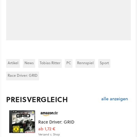
Artikel
News
Tobias Ritter
PC
Rennspiel
Sport
Race Driver: GRID
PREISVERGLEICH
alle anzeigen
Race Driver: GRID
ab 1,72 €
Versand s. Shop