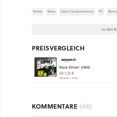
Artikel
News
Julian Freudenhammer
PC
Renns
zu den K
PREISVERGLEICH
Race Driver: GRID
ab 1,72 €
Versand s. Shop
KOMMENTARE
(69)