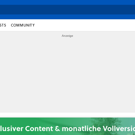
STS
COMMUNITY
lusiver Content & monatliche Vollvers