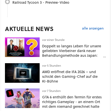
Railroad Tycoon 3 - Preview-Video
AKTUELLE NEWS
alle anzeigen
vor einer Stunde
Doppelt so langes Leben für unsere
geliebten Vierbeiner dank neuer
Behandlungsmethode aus Japan:
Der Blick auf über 1.200
Kommentare zeigt, dass es nicht so
vor 5 Stunden
einfach ist
AMD eröffnet die IFA 2026 – und
schickt den Gaming-Chef auf die
KI-Bühne
vor 7 Stunden
GTA 6 enthüllt den Termin für erstes
richtiges Gameplay - an einem Ort
mit dem niemand gerechnet hatte