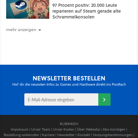
97 Prozent positiv: 20.000 Leute
reparieren auf Steam gerade alte
Schrammelkonsolen
mehr anzeigen
NEWSLETTER BESTELLEN
Hol' dir die neuesten Infos zu Games und Hardware direkt ins Postfach
RUBRIKEN
Impressum
|
Unser Team
|
Unser Kodex
|
Über Webedia
|
Abo kündigen
|
Bestellung widerrufen
|
Karriere
|
Newsletter
|
Kontakt
|
Nutzungsbestimmungen
|