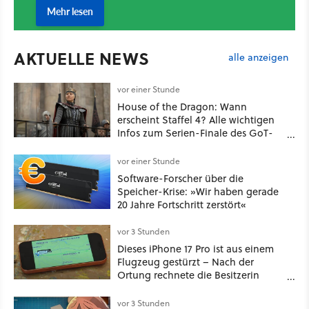
AKTUELLE NEWS
alle anzeigen
vor einer Stunde
House of the Dragon: Wann
erscheint Staffel 4? Alle wichtigen
Infos zum Serien-Finale des GoT-
Spinoffs
vor einer Stunde
Software-Forscher über die
Speicher-Krise: »Wir haben gerade
20 Jahre Fortschritt zerstört«
vor 3 Stunden
Dieses iPhone 17 Pro ist aus einem
Flugzeug gestürzt – Nach der
Ortung rechnete die Besitzerin
nicht damit, es unversehrt
vorzufinden
vor 3 Stunden