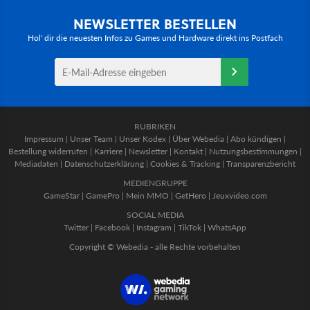
NEWSLETTER BESTELLEN
Hol' dir die neuesten Infos zu Games und Hardware direkt ins Postfach
RUBRIKEN
Impressum
|
Unser Team
|
Unser Kodex
|
Über Webedia
|
Abo kündigen
|
Bestellung widerrufen
|
Karriere
|
Newsletter
|
Kontakt
|
Nutzungsbestimmungen
|
Mediadaten
|
Datenschutzerklärung
|
Cookies & Tracking
|
Transparenzbericht
MEDIENGRUPPE
GameStar
|
GamePro
|
Mein MMO
|
GetHero
|
Jeuxvideo.com
SOCIAL MEDIA
Twitter
|
Facebook
|
Instagram
|
TikTok
|
WhatsApp
Copyright © Webedia - alle Rechte vorbehalten