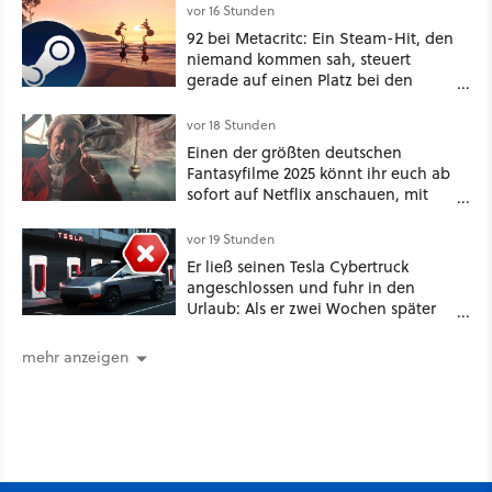
vor 16 Stunden
92 bei Metacritc: Ein Steam-Hit, den
niemand kommen sah, steuert
gerade auf einen Platz bei den
Game Awards zu
vor 18 Stunden
Einen der größten deutschen
Fantasyfilme 2025 könnt ihr euch ab
sofort auf Netflix anschauen, mit
dabei: ein Star aus Der Hobbit
vor 19 Stunden
Er ließ seinen Tesla Cybertruck
angeschlossen und fuhr in den
Urlaub: Als er zwei Wochen später
zurückkam, sprang der Truck nicht
mehr an [Best of GameStar]
mehr anzeigen