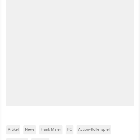
Artikel
News
Frank Maier
PC
Action-Rollenspiel