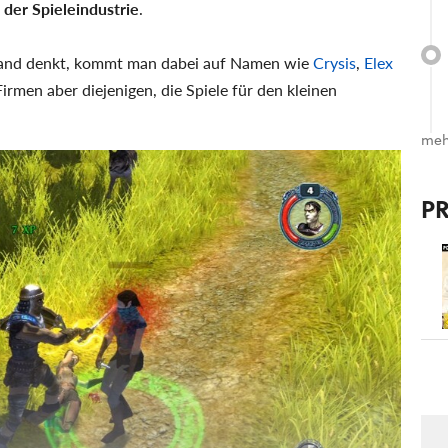
 der Spieleindustrie
.
land denkt, kommt man dabei auf Namen wie
Crysis
,
Elex
Firmen aber diejenigen, die Spiele für den kleinen
meh
P