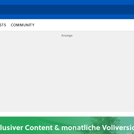
STS
COMMUNITY
lusiver Content & monatliche Vollvers