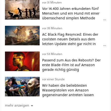
vor 31 Minuten
Vor 14.400 Jahren erkundeten fünf
Menschen und ein Hund mit einer
überraschend simplen Methode
eine tiefe Höhle und hinterließen
Spuren für die Ewigkeit
vor 35 Minuten
AC Black Flag Resynced: Eines der
coolsten neuen Details aus dem
letzten Update steht gar nicht in
den Patch Notes
vor 53 Minuten
Passend zum Aus des Reboots? Der
erste Blade-Film ist auf Amazon
gerade richtig günstig
vor einer Stunde
Wir haben die beliebtesten
Wasserpistolen von Amazon
gegeneinander antreten lassen
mehr anzeigen