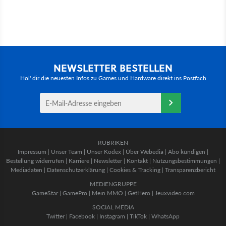
NEWSLETTER BESTELLEN
Hol' dir die neuesten Infos zu Games und Hardware direkt ins Postfach
RUBRIKEN
Impressum
|
Unser Team
|
Unser Kodex
|
Über Webedia
|
Abo kündigen
|
Bestellung widerrufen
|
Karriere
|
Newsletter
|
Kontakt
|
Nutzungsbestimmungen
|
Mediadaten
|
Datenschutzerklärung
|
Cookies & Tracking
|
Transparenzbericht
MEDIENGRUPPE
GameStar
|
GamePro
|
Mein MMO
|
GetHero
|
Jeuxvideo.com
SOCIAL MEDIA
Twitter
|
Facebook
|
Instagram
|
TikTok
|
WhatsApp