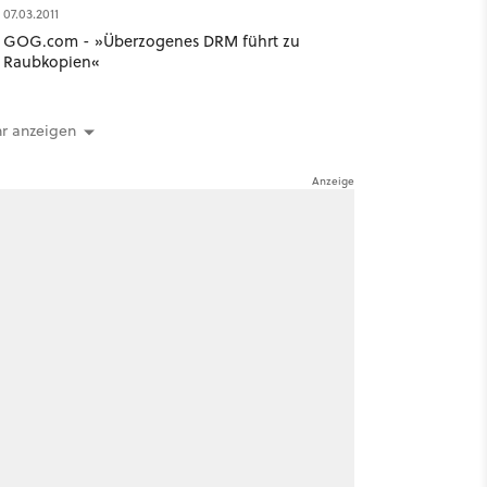
07.03.2011
GOG.com - »Überzogenes DRM führt zu
Raubkopien«
r anzeigen