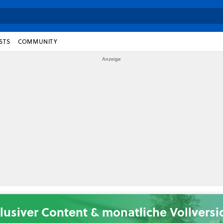
STS
COMMUNITY
lusiver Content & monatliche Vollvers