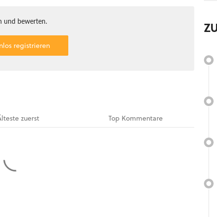
 und bewerten.
Z
nlos registrieren
Älteste
zuerst
Top
Kommentare