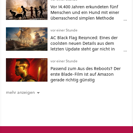
Vor 14.400 Jahren erkundeten fünf
Menschen und ein Hund mit einer
überraschend simplen Methode
eine tiefe Höhle und hinterließen
Spuren für die Ewigkeit
vor einer Stunde
AC Black Flag Resynced: Eines der
coolsten neuen Details aus dem
letzten Update steht gar nicht in
den Patch Notes
vor einer Stunde
Passend zum Aus des Reboots? Der
erste Blade-Film ist auf Amazon
gerade richtig günstig
mehr anzeigen