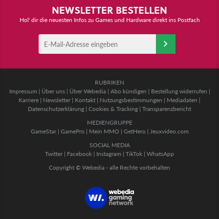
NEWSLETTER BESTELLEN
Hol' dir die neuesten Infos zu Games und Hardware direkt ins Postfach
RUBRIKEN
Impressum
|
Über uns
|
Über Webedia
|
Abo kündigen
|
Bestellung widerrufen
|
Karriere
|
Newsletter
|
Kontakt
|
Nutzungsbestimmungen
|
Mediadaten
|
Datenschutzerklärung
|
Cookies & Tracking
|
Transparenzbericht
MEDIENGRUPPE
GameStar
|
GamePro
|
Mein MMO
|
GetHero
|
Jeuxvideo.com
SOCIAL MEDIA
Twitter
|
Facebook
|
Instagram
|
TikTok
|
WhatsApp
Copyright © Webedia - alle Rechte vorbehalten