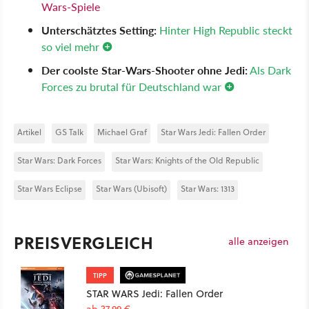
Wars-Spiele
Unterschätztes Setting:
Hinter High Republic steckt
so viel mehr
Der coolste Star-Wars-Shooter ohne Jedi:
Als Dark
Forces zu brutal für Deutschland war
Artikel
GS Talk
Michael Graf
Star Wars Jedi: Fallen Order
Star Wars: Dark Forces
Star Wars: Knights of the Old Republic
Star Wars Eclipse
Star Wars (Ubisoft)
Star Wars: 1313
PREISVERGLEICH
alle anzeigen
TIPP
STAR WARS Jedi: Fallen Order