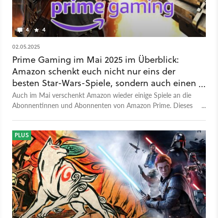
4
4
02.05.2025
Prime Gaming im Mai 2025 im Überblick:
Amazon schenkt euch nicht nur eins der
besten Star-Wars-Spiele, sondern auch einen
grandiosen Story-Shooter
Auch im Mai verschenkt Amazon wieder einige Spiele an die
Abonnentinnen und Abonnenten von Amazon Prime. Dieses
Mal sind es ganze 23 Stück.
PLUS