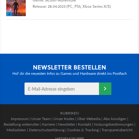
Genre: Action-Adventure
Release: 28.04.2023 (PC, PS5, Xbox Series X/S)
NEWSLETTER BESTELLEN
Hol' dir die neuesten Infos zu Games und Hardware direkt ins Postfach
RUBRIKEN
Impressum
|
Unser Team
|
Unser Kodex
|
Über Webedia
|
Abo kündigen
|
Bestellung widerrufen
|
Karriere
|
Newsletter
|
Kontakt
|
Nutzungsbestimmungen
|
Mediadaten
|
Datenschutzerklärung
|
Cookies & Tracking
|
Transparenzbericht
MEDIENGRUPPE