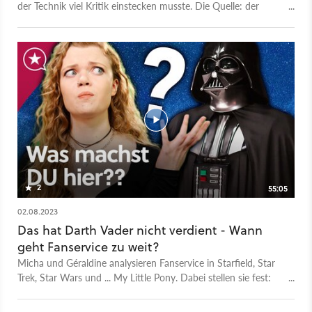
der Technik viel Kritik einstecken musste. Die Quelle: der
Schauspieler von Protagonist Cal Kestis.
2
55:05
02.08.2023
Das hat Darth Vader nicht verdient - Wann
geht Fanservice zu weit?
Micha und Géraldine analysieren Fanservice in Starfield, Star
Trek, Star Wars und ... My Little Pony. Dabei stellen sie fest:
Fanservice muss seine Grenzen kennen! Das ist die
Videoversion unseres GameStar Podcasts. - Zum Artikel samt