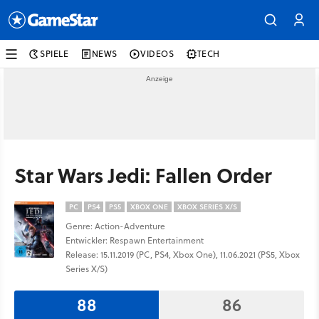
SPIELE
NEWS
VIDEOS
TECH
Star Wars Jedi: Fallen Order
PC
PS4
PS5
XBOX ONE
XBOX SERIES X/S
Genre: Action-Adventure
Entwickler: Respawn Entertainment
Release: 15.11.2019 (PC, PS4, Xbox One), 11.06.2021 (PS5, Xbox
Series X/S)
88
86