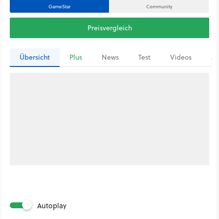
GameStar
Community
Preisvergleich
Übersicht
Plus
News
Test
Videos
Ar
Autoplay