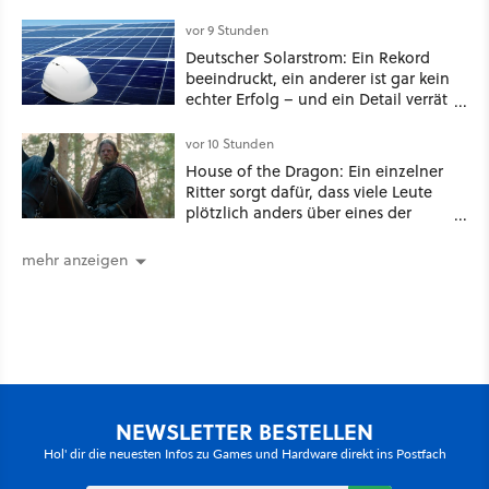
Millionen US-Dollar zahlen
vor 9 Stunden
Deutscher Solarstrom: Ein Rekord
beeindruckt, ein anderer ist gar kein
echter Erfolg – und ein Detail verrät
mehr über die Energiewende als
jede Zahl
vor 10 Stunden
House of the Dragon: Ein einzelner
Ritter sorgt dafür, dass viele Leute
plötzlich anders über eines der
umstrittensten Häuser von Game of
Thrones denken
mehr anzeigen
NEWSLETTER BESTELLEN
Hol' dir die neuesten Infos zu Games und Hardware direkt ins Postfach