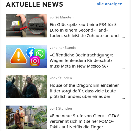
AKTUELLE NEWS
alle anzeigen
vor 26 Minuten
Ein Glückspilz kauft eine PS4 für 5
Euro in einem Second-Hand-
Laden, schließt sie Zuhause an und
schon hat er seine erste
funktionierende PlayStation [Best of
vor einer Stunde
GameStar]
»Öffentliche Beeinträchtigung«:
Wegen fehlendem Kinderschutz
muss Meta in New Mexico 567
Millionen US-Dollar zahlen
vor 2 Stunden
House of the Dragon: Ein einzelner
Ritter sorgt dafür, dass viele Leute
plötzlich anders über eines der
umstrittensten Häuser von Game of
Thrones denken
vor 3 Stunden
»Eine neue Stufe von Gier« - GTA 6
verbrennt sich mit seiner FOMO-
Taktik auf Netflix die Finger