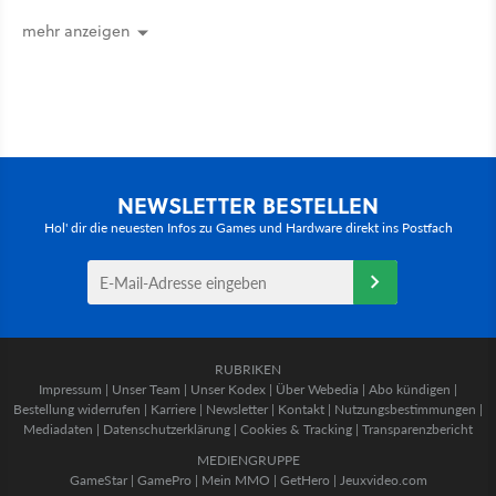
mehr anzeigen
NEWSLETTER BESTELLEN
Hol' dir die neuesten Infos zu Games und Hardware direkt ins Postfach
RUBRIKEN
Impressum
|
Unser Team
|
Unser Kodex
|
Über Webedia
|
Abo kündigen
|
Bestellung widerrufen
|
Karriere
|
Newsletter
|
Kontakt
|
Nutzungsbestimmungen
|
Mediadaten
|
Datenschutzerklärung
|
Cookies & Tracking
|
Transparenzbericht
MEDIENGRUPPE
GameStar
|
GamePro
|
Mein MMO
|
GetHero
|
Jeuxvideo.com