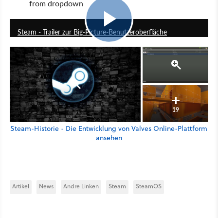
from dropdown
1:36
Steam - Trailer zur Big-Picture-Benutzeroberfläche
19
Steam-Historie - Die Entwicklung von Valves Online-Plattform
ansehen
Artikel
News
Andre Linken
Steam
SteamOS