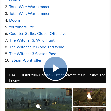
2.
Total War: Warhammer
3.
Total War: Warhammer
4.
Doom
5.
Youtubers Life
6.
Counter-Strike: Global Offensive
7.
The Witcher 3: Wild Hunt
8.
The Witcher 3: Blood and Wine
9.
The Witcher 3 Season Pass
10.
Steam-Controller
1:00
GTA 5 - Trailer zum Update »Further Adventures in Finance and
Felony«