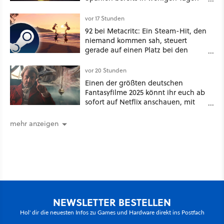
ein schattiges Sommer-Spektakel
vor 17 Stunden
92 bei Metacritc: Ein Steam-Hit, den
niemand kommen sah, steuert
gerade auf einen Platz bei den
Game Awards zu
vor 20 Stunden
Einen der größten deutschen
Fantasyfilme 2025 könnt ihr euch ab
sofort auf Netflix anschauen, mit
dabei: ein Star aus Der Hobbit
mehr anzeigen
NEWSLETTER BESTELLEN
Hol' dir die neuesten Infos zu Games und Hardware direkt ins Postfach