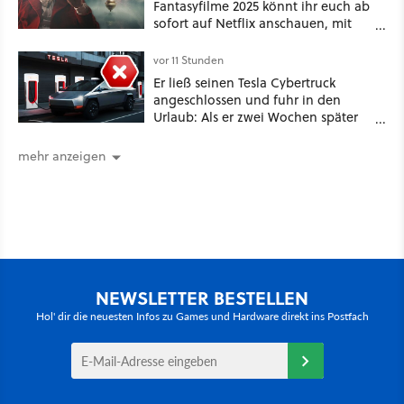
Fantasyfilme 2025 könnt ihr euch ab
sofort auf Netflix anschauen, mit
dabei: ein Star aus Der Hobbit
vor 11 Stunden
Er ließ seinen Tesla Cybertruck
angeschlossen und fuhr in den
Urlaub: Als er zwei Wochen später
zurückkam, sprang der Truck nicht
mehr an [Best of GameStar]
mehr anzeigen
NEWSLETTER BESTELLEN
Hol' dir die neuesten Infos zu Games und Hardware direkt ins Postfach