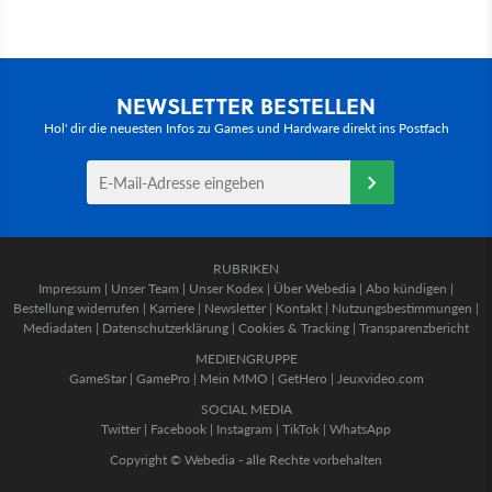
NEWSLETTER BESTELLEN
Hol' dir die neuesten Infos zu Games und Hardware direkt ins Postfach
RUBRIKEN
Impressum
|
Unser Team
|
Unser Kodex
|
Über Webedia
|
Abo kündigen
|
Bestellung widerrufen
|
Karriere
|
Newsletter
|
Kontakt
|
Nutzungsbestimmungen
|
Mediadaten
|
Datenschutzerklärung
|
Cookies & Tracking
|
Transparenzbericht
MEDIENGRUPPE
GameStar
|
GamePro
|
Mein MMO
|
GetHero
|
Jeuxvideo.com
SOCIAL MEDIA
Twitter
|
Facebook
|
Instagram
|
TikTok
|
WhatsApp
Copyright © Webedia - alle Rechte vorbehalten