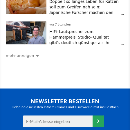
Doppelt so langes Leben für Katzen
soll zum Greifen nah sein:
Japanische Forscher machen den
Traum vieler Tierbesitzer angeblich
wahr, doch über 1.200 Kommentare
vor 7 Stunden
zeigen, dass es nicht so einfach ist
HiFi-Lautsprecher zum
Hammerpreis: Studio-Qualität
gibt's deutlich günstiger als ihr
denkt!
mehr anzeigen
NEWSLETTER BESTELLEN
Hol' dir die neuesten Infos zu Games und Hardware direkt ins Postfach