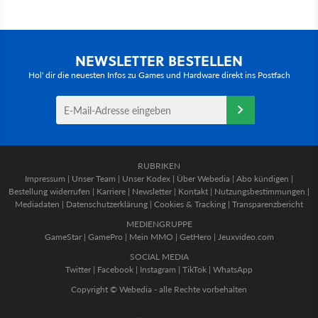
NEWSLETTER BESTELLEN
Hol' dir die neuesten Infos zu Games und Hardware direkt ins Postfach
RUBRIKEN
Impressum
|
Unser Team
|
Unser Kodex
|
Über Webedia
|
Abo kündigen
|
Bestellung widerrufen
|
Karriere
|
Newsletter
|
Kontakt
|
Nutzungsbestimmungen
|
Mediadaten
|
Datenschutzerklärung
|
Cookies & Tracking
|
Transparenzbericht
MEDIENGRUPPE
GameStar
|
GamePro
|
Mein MMO
|
GetHero
|
Jeuxvideo.com
SOCIAL MEDIA
Twitter
|
Facebook
|
Instagram
|
TikTok
|
WhatsApp
Copyright © Webedia - alle Rechte vorbehalten