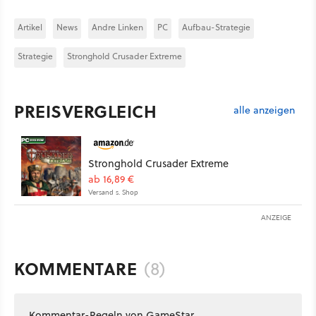
Artikel
News
Andre Linken
PC
Aufbau-Strategie
Strategie
Stronghold Crusader Extreme
PREISVERGLEICH
alle anzeigen
Stronghold Crusader Extreme
ab 16,89 €
Versand s. Shop
ANZEIGE
KOMMENTARE
(8)
Kommentar-Regeln von GameStar