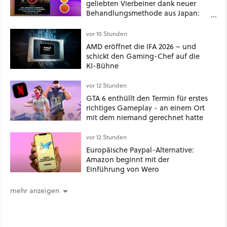
geliebten Vierbeiner dank neuer
Behandlungsmethode aus Japan:
Der Blick auf über 1.200
Kommentare zeigt, dass es nicht so
vor 10 Stunden
einfach ist
AMD eröffnet die IFA 2026 – und
schickt den Gaming-Chef auf die
KI-Bühne
vor 12 Stunden
GTA 6 enthüllt den Termin für erstes
richtiges Gameplay - an einem Ort
mit dem niemand gerechnet hatte
vor 12 Stunden
Europäische Paypal-Alternative:
Amazon beginnt mit der
Einführung von Wero
mehr anzeigen