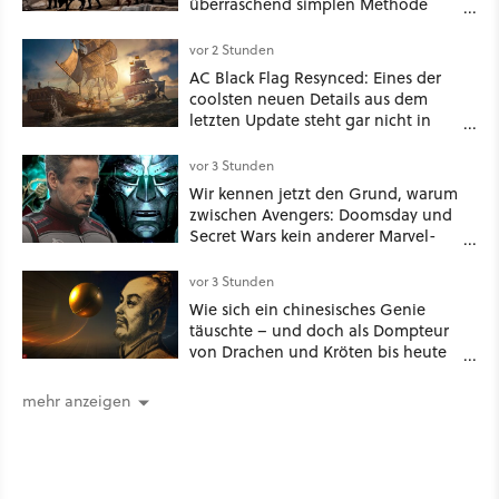
überraschend simplen Methode
eine tiefe Höhle und hinterließen
Spuren für die Ewigkeit
vor 2 Stunden
AC Black Flag Resynced: Eines der
coolsten neuen Details aus dem
letzten Update steht gar nicht in
den Patch Notes
vor 3 Stunden
Wir kennen jetzt den Grund, warum
zwischen Avengers: Doomsday und
Secret Wars kein anderer Marvel-
Film erscheint
vor 3 Stunden
Wie sich ein chinesisches Genie
täuschte – und doch als Dompteur
von Drachen und Kröten bis heute
Recht behält [Best of GameStar]
mehr anzeigen