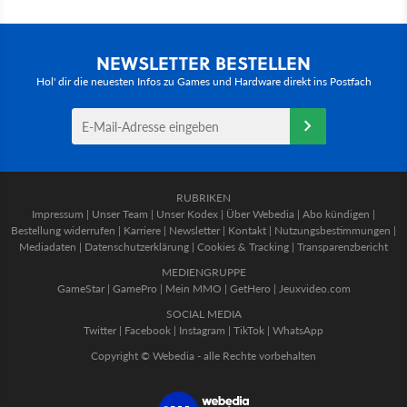
NEWSLETTER BESTELLEN
Hol' dir die neuesten Infos zu Games und Hardware direkt ins Postfach
RUBRIKEN
Impressum
|
Unser Team
|
Unser Kodex
|
Über Webedia
|
Abo kündigen
|
Bestellung widerrufen
|
Karriere
|
Newsletter
|
Kontakt
|
Nutzungsbestimmungen
|
Mediadaten
|
Datenschutzerklärung
|
Cookies & Tracking
|
Transparenzbericht
MEDIENGRUPPE
GameStar
|
GamePro
|
Mein MMO
|
GetHero
|
Jeuxvideo.com
SOCIAL MEDIA
Twitter
|
Facebook
|
Instagram
|
TikTok
|
WhatsApp
Copyright © Webedia - alle Rechte vorbehalten