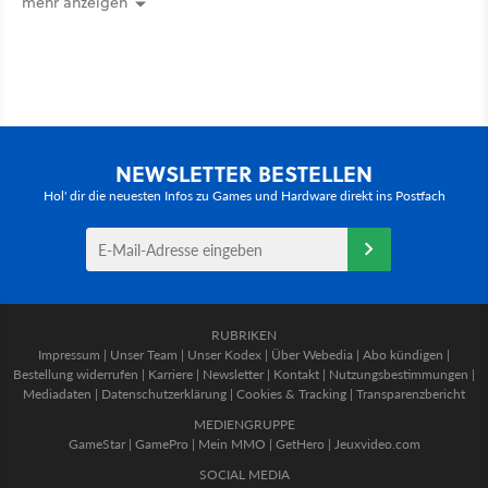
mehr anzeigen
NEWSLETTER BESTELLEN
Hol' dir die neuesten Infos zu Games und Hardware direkt ins Postfach
RUBRIKEN
Impressum
|
Unser Team
|
Unser Kodex
|
Über Webedia
|
Abo kündigen
|
Bestellung widerrufen
|
Karriere
|
Newsletter
|
Kontakt
|
Nutzungsbestimmungen
|
Mediadaten
|
Datenschutzerklärung
|
Cookies & Tracking
|
Transparenzbericht
MEDIENGRUPPE
GameStar
|
GamePro
|
Mein MMO
|
GetHero
|
Jeuxvideo.com
SOCIAL MEDIA