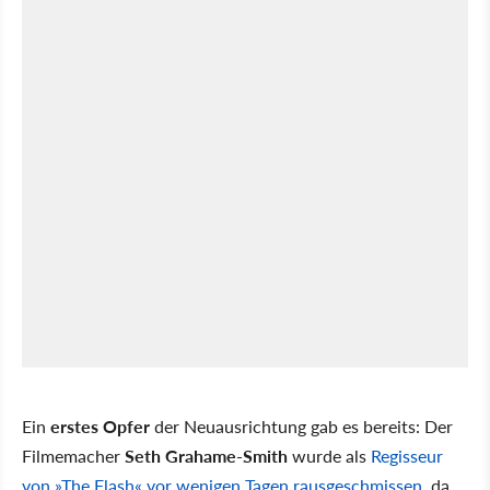
Ein
erstes Opfer
der Neuausrichtung gab es bereits: Der
Filmemacher
Seth Grahame-Smith
wurde als
Regisseur
von »The Flash« vor wenigen Tagen rausgeschmissen
, da