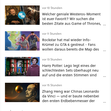
vor 10 Stunden
Welcher geniale Westeros-Moment
ist euer Favorit? Wir suchen die
besten Zitate aus Game of Thrones,
House of the Dragon und Knight of
the Seven Kingdoms
vor 11 Stunden
Rockstar hat mal wieder Info-
Krümel zu GTA 6 gestreut - Fans
wollen daraus bereits die Map des
kommenden Open-World-Hits
ablesen können
vor 13 Stunden
Harry Potter: Lego legt eines der
schlechtesten Sets überhaupt neu
auf und die ersten Stimmen sind
schon wieder kritisch
vor 15 Stunden
Zhang Heng war Chinas Leonardo
da Vinci — und er baute nebenbei
den ersten Erdbebenmesser der
Menschheitsgeschichte [Best of
GameStar]