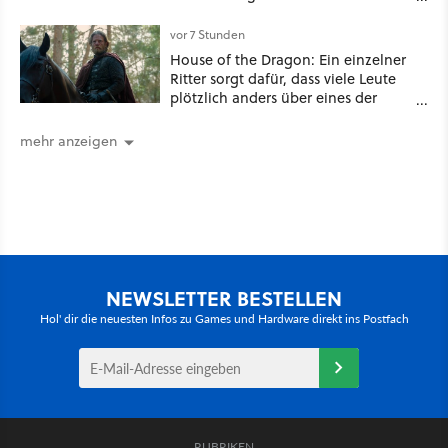
mehr über die Energiewende als
jede Zahl
vor 7 Stunden
House of the Dragon: Ein einzelner
Ritter sorgt dafür, dass viele Leute
plötzlich anders über eines der
umstrittensten Häuser von Game of
Thrones denken
mehr anzeigen
NEWSLETTER BESTELLEN
Hol' dir die neuesten Infos zu Games und Hardware direkt ins Postfach
RUBRIKEN