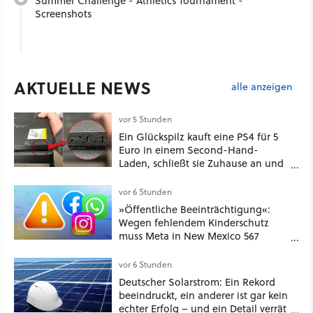
Summer Challenge - Athletics Tournament -
Screenshots
AKTUELLE NEWS
alle anzeigen
vor 5 Stunden
Ein Glückspilz kauft eine PS4 für 5
Euro in einem Second-Hand-
Laden, schließt sie Zuhause an und
schon hat er seine erste
funktionierende PlayStation [Best of
vor 6 Stunden
GameStar]
»Öffentliche Beeinträchtigung«:
Wegen fehlendem Kinderschutz
muss Meta in New Mexico 567
Millionen US-Dollar zahlen
vor 6 Stunden
Deutscher Solarstrom: Ein Rekord
beeindruckt, ein anderer ist gar kein
echter Erfolg – und ein Detail verrät