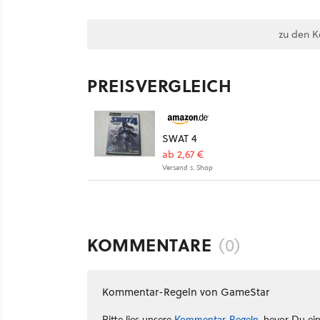
zu den 
PREISVERGLEICH
SWAT 4
ab 2,67 €
Versand s. Shop
KOMMENTARE
(0)
Kommentar-Regeln von GameStar
Bitte lies unsere
Kommentar-Regeln
, bevor Du ei