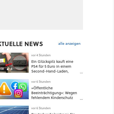
KTUELLE NEWS
alle anzeigen
vor 4 Stunden
Ein Glückspilz kauft eine
PS4 für 5 Euro in einem
131
6
Second-Hand-Laden,
schließt sie Zuhause an und
schon hat er seine erste
vor 6 Stunden
funktionierende PlayStation
»Öffentliche
[Best of GameStar]
Beeinträchtigung«: Wegen
1
fehlendem Kinderschutz
muss Meta in New Mexico
567 Millionen US-Dollar
vor 6 Stunden
zahlen