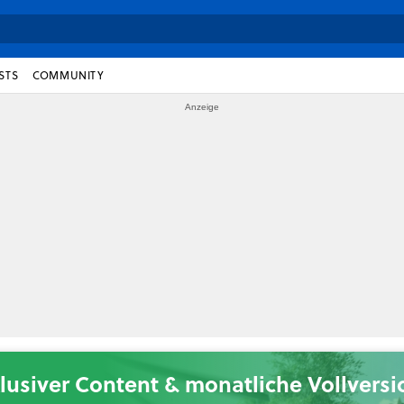
STS
COMMUNITY
lusiver Content & monatliche Vollvers