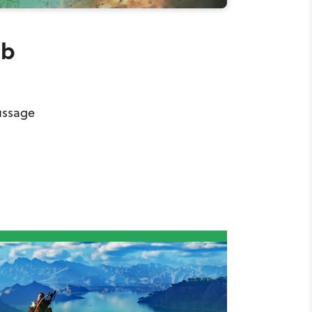
ub
ussage