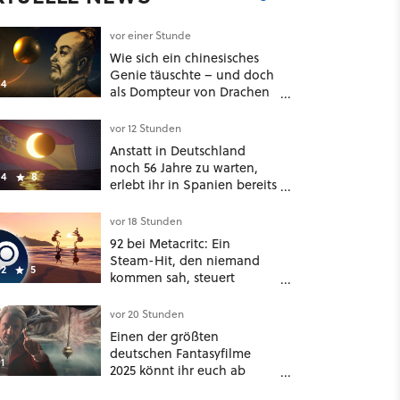
vor einer Stunde
Wie sich ein chinesisches
Genie täuschte – und doch
4
als Dompteur von Drachen
und Kröten bis heute Recht
behält [Best of GameStar]
vor 12 Stunden
Anstatt in Deutschland
noch 56 Jahre zu warten,
4
8
erlebt ihr in Spanien bereits
in wenigen Tagen ein
schattiges Sommer-
vor 18 Stunden
Spektakel
92 bei Metacritc: Ein
Steam-Hit, den niemand
2
5
kommen sah, steuert
gerade auf einen Platz bei
den Game Awards zu
vor 20 Stunden
Einen der größten
deutschen Fantasyfilme
1
2025 könnt ihr euch ab
sofort auf Netflix