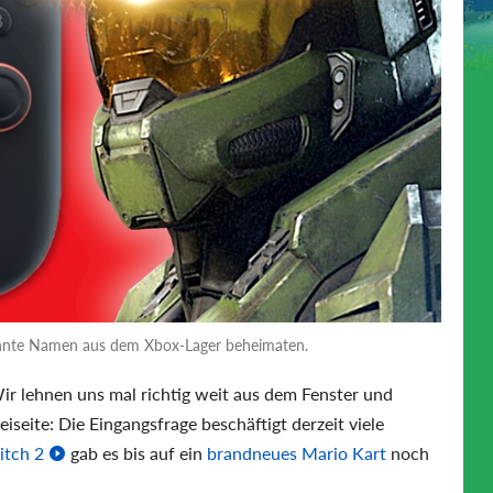
annte Namen aus dem Xbox-Lager beheimaten.
r lehnen uns mal richtig weit aus dem Fenster und
seite: Die Eingangsfrage beschäftigt derzeit viele
itch 2
gab es bis auf ein
brandneues Mario Kart
noch