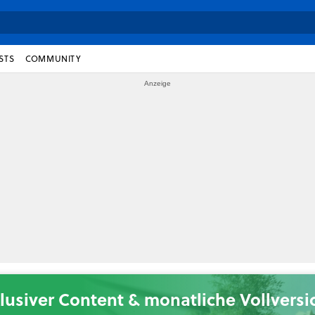
STS
COMMUNITY
lusiver Content & monatliche Vollvers